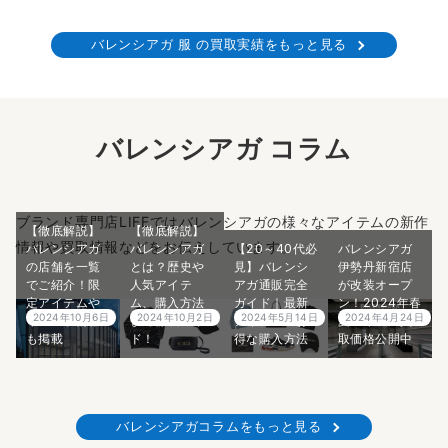
バレンシアガ 服 の買取実績をもっと見る
バレンシアガ コラム
ブランド専門店LIFEではバレンシアガの様々なアイテムの新作
【徹底解説】
【徹底解説】
情報や買取情報などをお伝えしています。
バレンシアガ
バレンシアガ
【20～40代必
バレンシアガ
の店舗を一覧
とは？歴史や
見】バレンシ
伊勢丹新宿店
でご紹介！限
人気アイテ
アガ通販完全
が改装オープ
定アイテムや
ム、購入方法
ガイド｜最新
ン！2024年春
2024年10月6日
2024年10月2日
2024年5月14日
2024年4月24日
イベント情報
まで徹底ガイ
アイテム＆お
夏アイテム買
も掲載
ド！
得な購入方法
取価格公開中
バレンシアガコラムをもっと見る