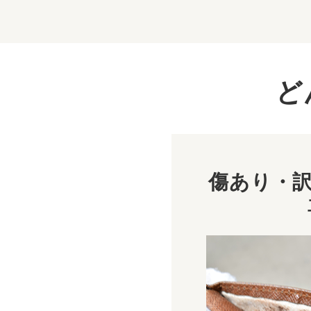
ど
傷あり・訳