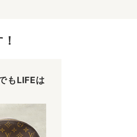
す！
もLIFEは
！