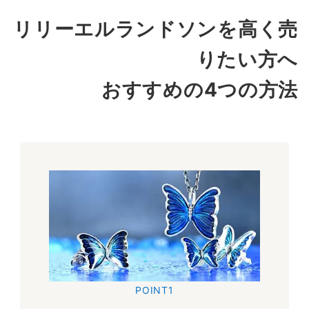
ンの中でも大切なモチーフとされています。新作コレクション
リリーエルランドソンを高く売
は高額査定の可能性も高くなりますので早めの売却をお勧めい
たします。
りたい方へ
～4,000円買取
おすすめの4つの方法
リリーエルランドソン
the MORPHO モルフォ
リング
『the MORPHO』は世界で一番美しいとされる蝶をモチーフ
に指先で休息している姿を表現したお品物です。男女問わずに
高い評価を得ておりますので当店では高価買取を行なっており
ます。
～15,000円買取
POINT1