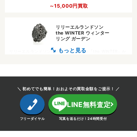
～15,000円買取
リリーエルランドソン
the WINTER ウィンター
リング ガーデン
リリーエルランドソンの人気コレクション『the WINTER』か
らのリングは、建物に這う草花を彷彿させるデザインとなって
おります。個性的なデザインとボリュームが支持を集めてお
り、中古相場も高いお品物です。
～30,000円買取
＼ 初めてでも簡単！おおよその買取金額をご提示！ ／
LINE無料査定
リリーエルランドソン
the SYMBOL 3rd
シンボル ペンダント
フリーダイヤル
写真を送るだけ！24時間受付
リリーエルランドソンのシンボルの蛇のモチーフの第三弾
（3rd）。蛇は幸運を呼ぶとされており、リリーエルランドソ