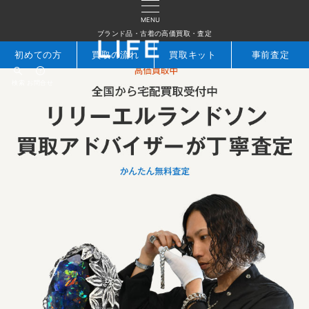
MENU
ブランド品・古着の高価買取・査定
初めての方
買取の流れ
買取キット
事前査定
検索
お問合せ